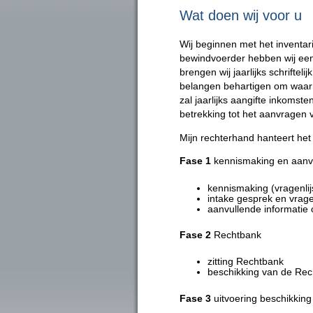
U bent hier
Wat doen wij voor u
Wij beginnen met het inventar
bewindvoerder hebben wij een 
brengen wij jaarlijks schrifte
belangen behartigen om waar 
zal jaarlijks aangifte inkomst
betrekking tot het aanvragen
Mijn rechterhand hanteert he
Fase 1
kennismaking en aanv
kennismaking (vragenlij
intake gesprek en vrag
aanvullende informatie 
Fase 2
Rechtbank
zitting Rechtbank
beschikking van de Re
Fase 3
uitvoering beschikkin