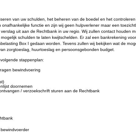
iseren van uw schulden, het beheren van de boedel en het controleren
onafhankelijke functie en zijn wij geen hulpverlener maar een toezich
lijk verslag uit aan de Rechtbank in uw regio. Wij zullen contact houden
mogelijk schulden te laten kwijtschelden. Er zal een bankrekening vo
enbelasting Box I gedaan worden. Tevens zullen wij bekijken wat de mog
 van zorgtoeslag, huurtoeslag en persoonsgebonden budget.
t volgende stappenplan:
ragen bewindvoering
st)
enlijst doornemen
ontvangen / verzoekschrift sturen aan de Rechtbank
chtbank
g bewindvoerder